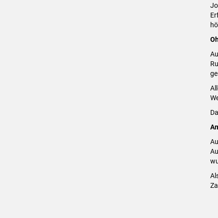
Jo
Er
hö
Oh
Au
Ru
ge
Al
We
Da
Am
Au
Au
wu
Al
Za