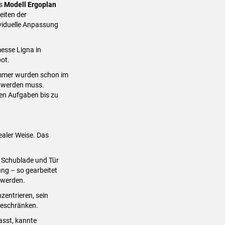
as
Modell Ergoplan
eiten der
ividuelle Anpassung
esse Ligna in
bot.
 immer wurden schon im
t werden muss.
hen Aufgaben bis zu
ealer Weise. Das
.
, Schublade und Tür
ung – so gearbeitet
 werden.
zentrieren, sein
beschränken.
asst, kannte