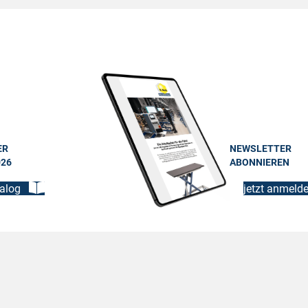
ER
NEWSLETTER
026
ABONNIEREN
alog
jetzt anmeld