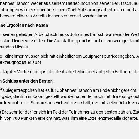
hannes Bänsch weder aus seinem Betrieb noch von seiner Berufsschule. 
fahrungen wird er sicher bei seinem Chef Aufklärungsarbeit leisten und a
henverstellbaren Arbeitstischen verbessert werden kann.
ne Ergoplan nach Kasan
f seinen geliebten Arbeitstisch muss Johannes Bänsch während der Wet
ssland leider verzichten. Die Ausstattung dort ist auf einem weniger kom
sunden Niveau.
le Teilnehmer müssen sich mit einheitlichem Equipment zufriedengeben. Al
rkzeugbox ist erlaubt.
nk guter Vorbereitung ist der deutsche Teilnehmer auf jeden Fall unter de
 Schluss unter den Besten
f‘s Siegertreppchen hat es für Johannes Bänsch am Ende nicht gereicht.
fgabe, die ihm in Kasan gestellt wurde, hat er dennoch mit Bravour gelös
rde von ihm ein Schrank aus Eichenholz erstellt, der mit vielen Details zu
s Dreizehnter darf er sich im Feld der Teilnehmer zu den besten zählen. Z
hl von 700 Punkten erreicht hat, was ihm eine Exzellenzmedaille sicherte.