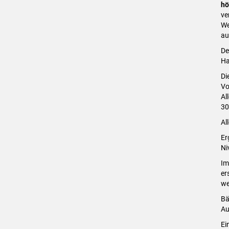
hö
ve
We
au
De
Ha
Di
Vo
Al
30
Al
Er
Ni
Im
er
we
Bä
Au
Ei