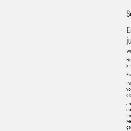
S
E
j
We
Na
ju
Es
Ih
vo
di
Jo
do
In
Me
ge