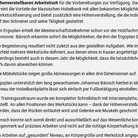
henverstellbaren Arbeitstisch
für die Vorbereitungen zur Verfügung. D
reint die Vorteile der klassischen Hobelbank mit allen bekannten Möglichk
rkstückfixierung und bietet zusätzlich eine Höhenverstellung, die die ind
f den Schreiner und seine Tätigkeit gestattet.
n Ergoplan erhielt der Meisterschaftsteilnehmer schon vor der Holzfachm
nnover. Bänsch erkannte sofort die Möglichkeiten, die ihm der Ergoplan 
e Begeisterung resultiert nicht zuletzt aus den gestellten Aufgaben. Wie
rfeld mehrere Werkstücke definiert, aus denen eines in Kasan angefertig
lerdings besteht auch in diesem Jahr die Möglichkeit, dass die tatsächlic
% davon abweichen können.
le Möbelstücke zeigen große Abmessungen in allen drei Dimensionen auf.
goplan unterstützt den lang gewachsenen Johannes Bänsch hierbei in id
veau der Hobelbankplatte lässt sich einfach per Fußbetätigung einstellen
 Trainingszeitraum wurde ein kompletter Schreibtisch mit Intarsienplatte
stellt. An allen Positionen des Werkstücks kann – dank der Höhenverstell
rden, dass der Rücken entlastet wird und Gelenke wie Muskeln geschont
nsch konnte sich somit direkt und ausschließlich auf das Wesentliche kon
genmerk auf präzises Arbeiten und nicht auf die richtige Körperhaltung 
n Arbeiten auf „gesundem“ Niveau, an Körpergröße und Werkstück angep