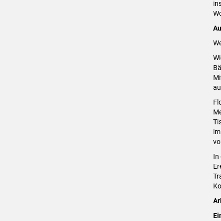
in
Wo
Au
We
Wi
Bä
Mi
au
Fl
Me
Ti
im
vo
In
Er
Tr
Ko
Ar
Ei