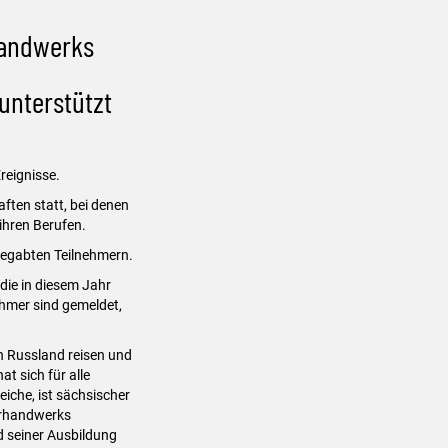
rhandwerks
unterstützt
reignisse.
ten statt, bei denen
ihren Berufen.
 begabten Teilnehmern.
 die in diesem Jahr
ehmer sind gemeldet,
h Russland reisen und
t sich für alle
iche, ist sächsischer
nerhandwerks
 seiner Ausbildung