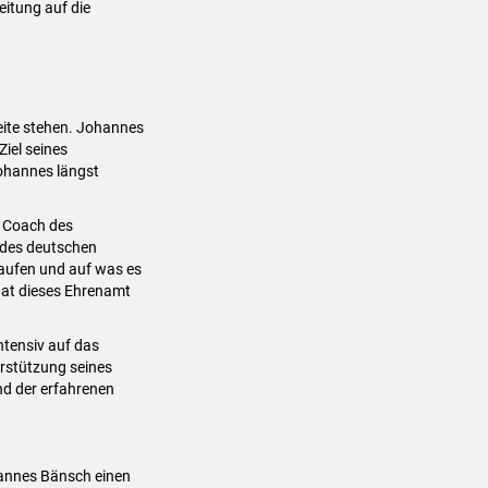
eitung auf die
eite stehen. Johannes
Ziel seines
Johannes längst
r Coach des
r des deutschen
laufen und auf was es
hat dieses Ehrenamt
ntensiv auf das
terstützung seines
nd der erfahrenen
hannes Bänsch einen