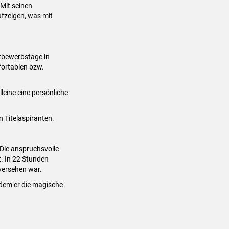
Mit seinen
ufzeigen, was mit
tbewerbstage in
fortablen bzw.
leine eine persönliche
n Titelaspiranten.
 Die anspruchsvolle
t. In 22 Stunden
 versehen war.
udem er die magische