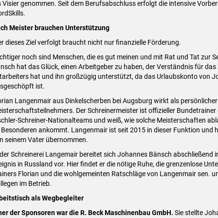
s Visier genommen. Seit dem Berufsabschluss erfolgt die intensive Vorber
rdSkills.
ch Meister brauchen Unterstützung
r dieses Ziel verfolgt braucht nicht nur finanzielle Förderung.
chtiger noch sind Menschen, die es gut meinen und mit Rat und Tat zur S
nsch hat das Glück, einen Arbeitgeber zu haben, der Verständnis für das 
tarbeiters hat und ihn großzügig unterstützt, da das Urlaubskonto von 
sgeschöpft ist.
orian Langenmair aus Dinkelscherben bei Augsburg wirkt als persönliche
isterschaftsteilnehmers. Der Schreinermeister ist offizieller Bundetraine
schler-Schreiner-Nationalteams und weiß, wie solche Meisterschaften ab
 Besonderen ankommt. Langenmair ist seit 2015 in dieser Funktion und 
n seinem Vater übernommen.
 der Schreinerei Langemair bereitet sich Johannes Bänsch abschließend i
eignis in Russland vor. Hier findet er die nötige Ruhe, die grenzenlose Un
ainers Florian und die wohlgemeinten Ratschläge von Langenmair sen. u
llegen im Betrieb.
beitstisch als Wegbegleiter
ner der Sponsoren war die R. Beck Maschinenbau GmbH.
Sie stellte Jo