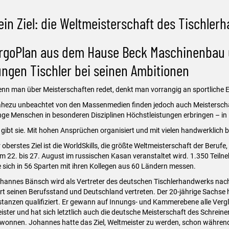
ein Ziel: die Weltmeisterschaft des Tischle
rgoPlan aus dem Hause Beck Maschinenbau 
ungen Tischler bei seinen Ambitionen
nn man über Meisterschaften redet, denkt man vorrangig an sportliche E
hezu unbeachtet von den Massenmedien finden jedoch auch Meisterschaf
nge Menschen in besonderen Disziplinen Höchstleistungen erbringen – in 
 gibt sie. Mit hohen Ansprüchen organisiert und mit vielen handwerklich
r oberstes Ziel ist die WorldSkills, die größte Weltmeisterschaft der Berufe,
m 22. bis 27. August im russischen Kasan veranstaltet wird. 1.350 Teiln
e sich in 56 Sparten mit ihren Kollegen aus 60 Ländern messen.
hannes Bänsch wird als Vertreter des deutschen Tischlerhandwerks nac
rt seinen Berufsstand und Deutschland vertreten. Der 20-jährige Sachse ha
stanzen qualifiziert. Er gewann auf Innungs- und Kammerebene alle Vergle
ister und hat sich letztlich auch die deutsche Meisterschaft des Schrei
wonnen. Johannes hatte das Ziel, Weltmeister zu werden, schon während