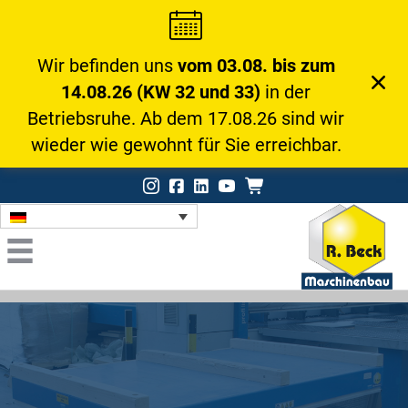
Wir befinden uns
vom 03.08. bis zum
14.08.26 (KW 32 und 33)
in der
Betriebsruhe. Ab dem 17.08.26 sind wir
wieder wie gewohnt für Sie erreichbar.
Instagram
Facebook
LinkedIn
Onlineshop